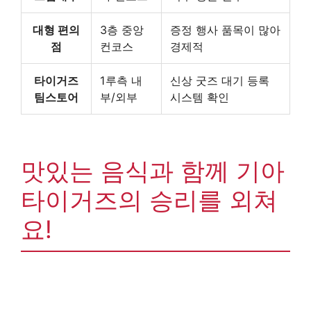
대형 편의
3층 중앙
증정 행사 품목이 많아
점
컨코스
경제적
타이거즈
1루측 내
신상 굿즈 대기 등록
팀스토어
부/외부
시스템 확인
맛있는 음식과 함께 기아
타이거즈의 승리를 외쳐
요!