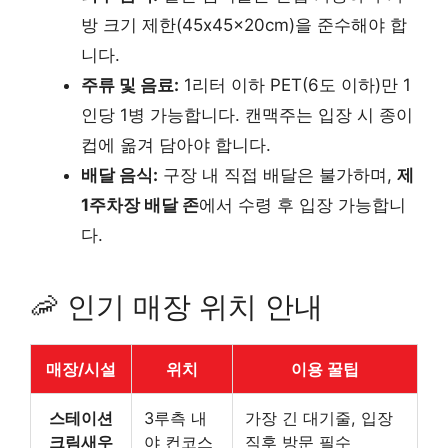
방 크기 제한(45x45x20cm)을 준수해야 합
니다.
주류 및 음료:
1리터 이하 PET(6도 이하)만 1
인당 1병 가능합니다. 캔맥주는 입장 시 종이
컵에 옮겨 담아야 합니다.
배달 음식:
구장 내 직접 배달은 불가하며,
제
1주차장 배달 존
에서 수령 후 입장 가능합니
다.
🦐 인기 매장 위치 안내
매장/시설
위치
이용 꿀팁
스테이션
3루측 내
가장 긴 대기줄, 입장
크림새우
야 컨코스
직후 방문 필수