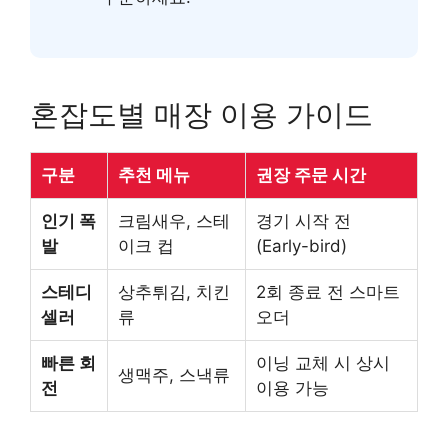
혼잡도별 매장 이용 가이드
구분
추천 메뉴
권장 주문 시간
인기 폭
크림새우, 스테
경기 시작 전
발
이크 컵
(Early-bird)
스테디
상추튀김, 치킨
2회 종료 전 스마트
셀러
류
오더
빠른 회
이닝 교체 시 상시
생맥주, 스낵류
전
이용 가능