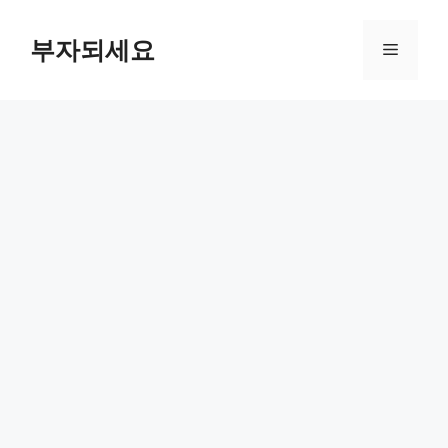
컨
텐
부자되세요
메
츠
로
뉴
건
너
뛰
기