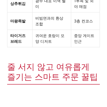
광주 대표 이색 별
1루측 및 외
상추튀김
미
야 매점
비빔면과의 환상
마왕족발
3층 컨코스
조합
타이거즈
귀여운 호랑이 모
중앙 게이트
브레드
양 디저트
인근
줄 서지 않고 여유롭게
즐기는 스마트 주문 꿀팁