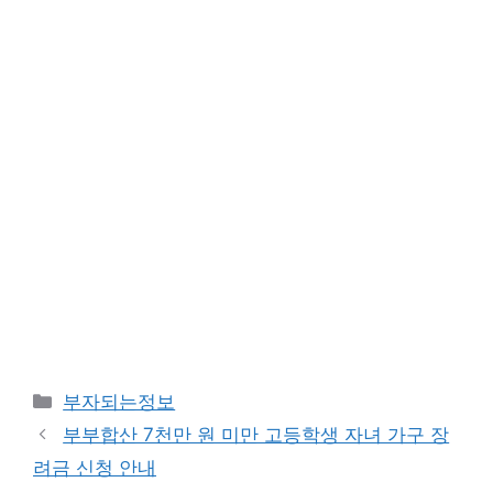
카
부자되는정보
테
부부합산 7천만 원 미만 고등학생 자녀 가구 장
고
려금 신청 안내
리