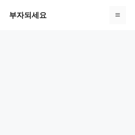
컨
텐
부자되세요
메
츠
로
뉴
건
너
뛰
기