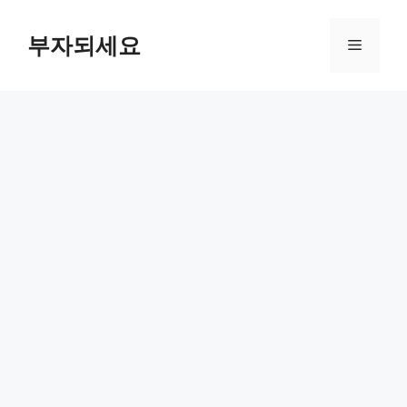
컨
텐
부자되세요
메
츠
로
뉴
건
너
뛰
기