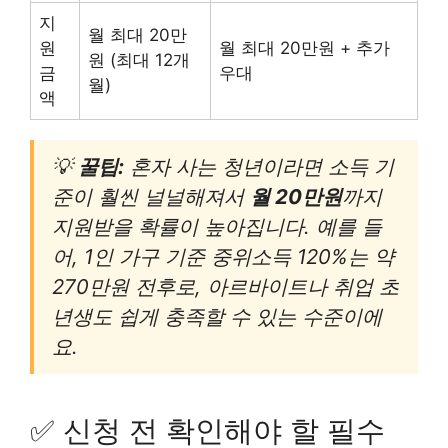
지
월 최대 20만
원
월 최대 20만원 + 추가
원 (최대 12개
금
우대
월)
액
💡
꿀팁:
혼자 사는 청년이라면 소득 기
준이 훨씬 널널해져서
월 20만원
까지
지원받을 확률이 높아집니다. 예를 들
어, 1인 가구 기준 중위소득 120%는 약
270만원 전후로, 아르바이트나 취업 초
년생도 쉽게 충족할 수 있는 수준이에
요.
✅ 신청 전 확인해야 할 필수