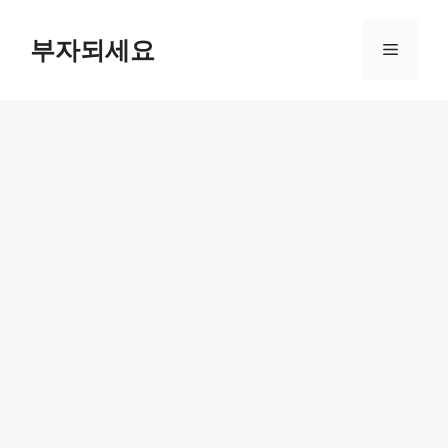
컨
텐
부자되세요
메
츠
로
뉴
건
너
뛰
기