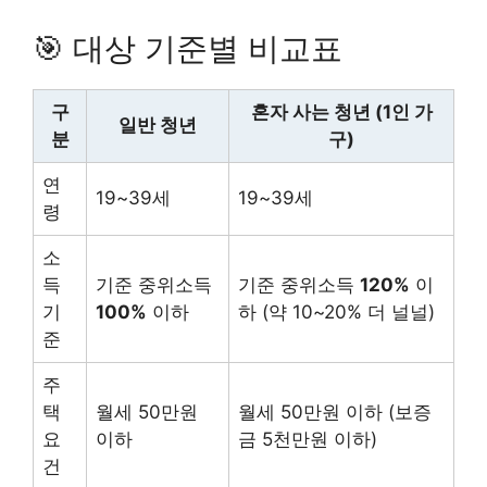
🎯 대상 기준별 비교표
구
혼자 사는 청년 (1인 가
일반 청년
분
구)
연
19~39세
19~39세
령
소
득
기준 중위소득
기준 중위소득
120%
이
기
100%
이하
하 (약 10~20% 더 널널)
준
주
택
월세 50만원
월세 50만원 이하 (보증
요
이하
금 5천만원 이하)
건