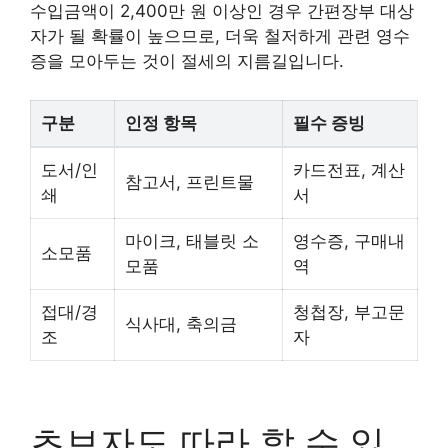
수입금액이 2,400만 원 이상인 경우 간편장부 대상
자가 될 확률이 높으므로, 더욱 철저하게 관련 영수
증을 모아두는 것이 절세의 지름길입니다.
구분
인정 항목
필수 증빙
도서/인
카드전표, 계산
참고서, 프린트물
쇄
서
마이크, 태블릿 소
영수증, 구매내
소모품
모품
역
접대/경
청첩장, 부고문
식사대, 축의금
조
자
초보자도 따라 할 수 있