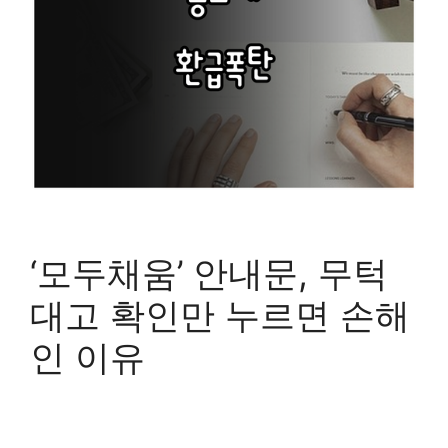
‘모두채움’ 안내문, 무턱
대고 확인만 누르면 손해
인 이유