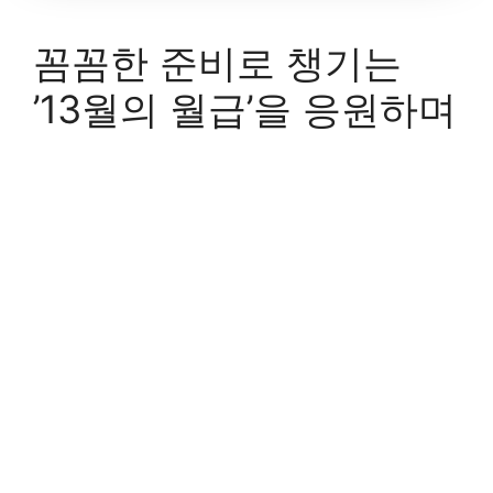
꼼꼼한 준비로 챙기는
’13월의 월급’을 응원하며