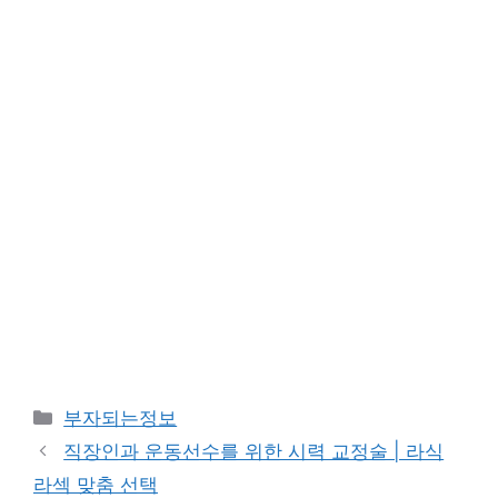
카
부자되는정보
테
직장인과 운동선수를 위한 시력 교정술 | 라식
고
라섹 맞춤 선택
리