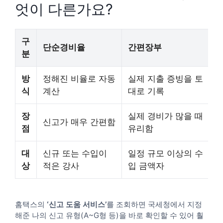
엇이 다른가요?
구
단순경비율
간편장부
분
방
정해진 비율로 자동
실제 지출 증빙을 토
식
계산
대로 기록
장
실제 경비가 많을 때
신고가 매우 간편함
점
유리함
대
신규 또는 수입이
일정 규모 이상의 수
상
적은 강사
입 금액자
홈택스의
‘신고 도움 서비스’
를 조회하면 국세청에서 지정
해준 나의 신고 유형(A~G형 등)을 바로 확인할 수 있어 훨