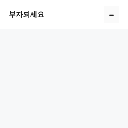
컨
텐
부자되세요
메
츠
로
뉴
건
너
뛰
기