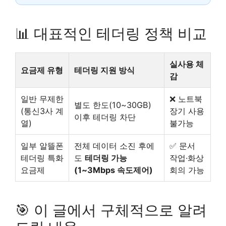
📊 대표적인 테더링 정책 비교
실사용 체
요금제 유형
테더링 지원 방식
감
일반 무제한
❌ 노트북
별도 한도(10~30GB)
(통신3사 계
장기 사용
이후 테더링 차단
열)
불가능
일부 알뜰폰
전체 데이터 소진 후에
✅ 문서
테더링 특화
도
테더링 가능
작업·화상
요금제
(1~3Mbps 속도제어)
회의 가능
🎯 이 글에서 구체적으로 알려