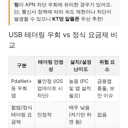
링
이 APN 차단 우회에 유리한 경우가 있어요.
단, 통신사 정책에 따라 속도 제한이나 차단이
발생할 수 있으니
KT망 알뜰폰
우선 추천!
USB 테더링 우회 vs 정식 요금제 비
교
테더링 안정
설치/설정
위험 요
구분
성
난이도
소
PdaNet+
불안정 (iOS
높음 (PC
금융앱
등 우회
업데이트 시
및 앱 설치
충돌, 보
앱
차단)
필요)
안 이슈
합법/정식
매우 낮음
테더링 요
안정적
(켜기만 하
없음
금제
면 됨)