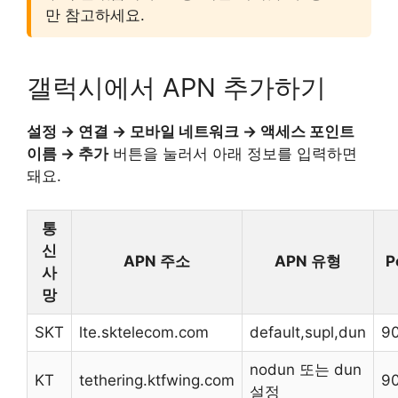
만 참고하세요.
갤럭시에서 APN 추가하기
설정 → 연결 → 모바일 네트워크 → 액세스 포인트
이름 → 추가
버튼을 눌러서 아래 정보를 입력하면
돼요.
통
신
APN 주소
APN 유형
P
사
망
SKT
lte.sktelecom.com
default,supl,dun
9
nodun 또는 dun
KT
tethering.ktfwing.com
9
설정