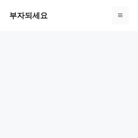
컨
텐
부자되세요
메
츠
로
뉴
건
너
뛰
기