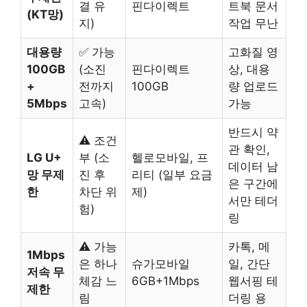
결 유
핀다이렉트
트북 문서
(KT망)
지)
작업 무난
대용량
✅ 가능
고화질 영
100GB
(소진
핀다이렉트
상, 대용
+
전까지
100GB
량 업로드
5Mbps
고속)
가능
반드시 약
⚠️ 조건
관 확인,
LG U+
부 (소
헬로모바일, 프
데이터 남
망 무제
진 후
리티 (일부 요금
은 구간에
한
차단 위
제)
서만 테더
험)
링
⚠️ 가능
카톡, 메
1Mbps
은 하나
슈가모바일
일, 간단
저속 무
체감 느
6GB+1Mbps
웹서핑 테
제한
림
더링 용