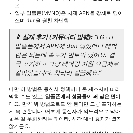
음
일부 알뜰폰(MVNO)은 자체 APN을 강제로 덮어
쓰며 dun을 원천 차단함
📱 실제 후기 (커뮤니티 발췌):
“LG U+
알뜰폰에서 APN에 dun 넣었더니 테더
링은 되는데 속도가 반토막 났어요. 결
국 포기하고 그냥 테더링 지원 요금제로
갈아탔습니다. 차라리 깔끔해요.”
다만 이 방법은 통신사 정책이나 폰 제조사에 따라
막힐 수도 있고,
알뜰폰에서 성공률이 꽤 낮은 편
이
에요. 만약 위 방법으로도 안 된다면 그냥 포기하는
게 속 편합니다. 애초에 통신사가 의도적으로 막아
놓은 걸 우회하려는 짓이라, 시간 대비 효과가 크지
않거든요.