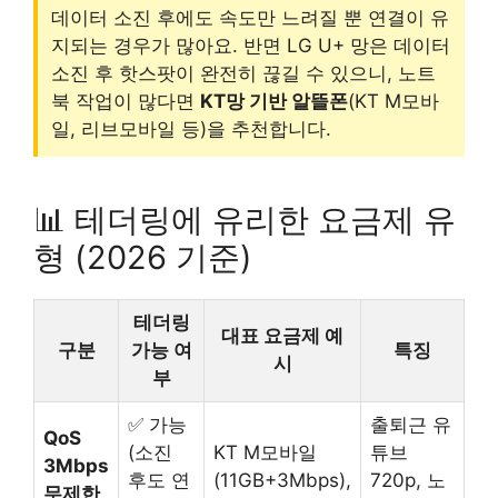
데이터 소진 후에도 속도만 느려질 뿐 연결이 유
지되는 경우가 많아요. 반면 LG U+ 망은 데이터
소진 후 핫스팟이 완전히 끊길 수 있으니, 노트
북 작업이 많다면
KT망 기반 알뜰폰
(KT M모바
일, 리브모바일 등)을 추천합니다.
📊 테더링에 유리한 요금제 유
형 (2026 기준)
테더링
대표 요금제 예
구분
가능 여
특징
시
부
✅ 가능
출퇴근 유
QoS
(소진
KT M모바일
튜브
3Mbps
후도 연
(11GB+3Mbps),
720p, 노
무제한