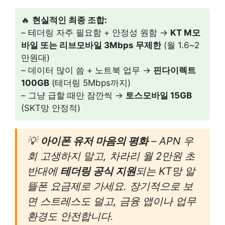
🔥
현실적인 최종 조합:
– 테더링 자주 필요함 + 안정성 원함 →
KT M모
바일 또는 리브모바일 3Mbps 무제한
(월 1.6~2
만원대)
– 데이터 많이 씀 + 노트북 업무 →
핀다이렉트
100GB
(테더링 5Mbps까지)
– 그냥 급할 때만 잠깐씩 →
토스모바일 15GB
(SKT망 안정적)
💡
아이폰 유저 마음의 평화
– APN 우
회 고생하지 말고, 차라리 월 2만원 초
반대에
테더링 공식 지원
되는 KT망 알
뜰폰 요금제로 가세요. 장기적으로 보
면 스트레스도 덜고, 금융 앱이나 업무
환경도 안전합니다.