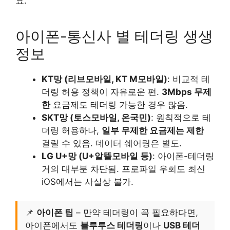
요.
아이폰-통신사 별 테더링 생생
정보
KT망 (리브모바일, KT M모바일)
: 비교적 테
더링 허용 정책이 자유로운 편.
3Mbps 무제
한
요금제도 테더링 가능한 경우 많음.
SKT망 (토스모바일, 온국민)
: 원칙적으로 테
더링 허용하나,
일부 무제한 요금제는 제한
걸릴 수 있음. 데이터 쉐어링은 별도.
LG U+망 (U+알뜰모바일 등)
: 아이폰-테더링
거의 대부분 차단됨. 프로파일 우회도 최신
iOS에서는 사실상 불가.
📌
아이폰 팁
– 만약 테더링이 꼭 필요하다면,
아이폰에서도
블루투스 테더링
이나
USB 테더