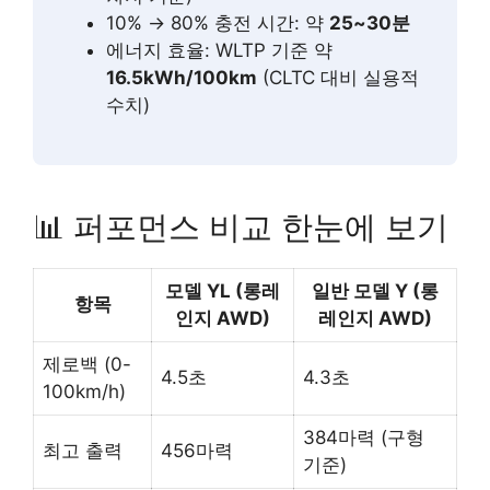
10% → 80% 충전 시간: 약
25~30분
에너지 효율: WLTP 기준 약
16.5kWh/100km
(CLTC 대비 실용적
수치)
📊 퍼포먼스 비교 한눈에 보기
모델 YL (롱레
일반 모델 Y (롱
항목
인지 AWD)
레인지 AWD)
제로백 (0-
4.5초
4.3초
100km/h)
384마력 (구형
최고 출력
456마력
기준)