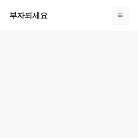
컨
텐
부자되세요
메
츠
로
뉴
건
너
뛰
기