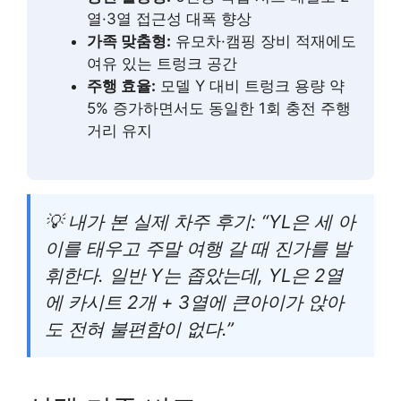
열·3열 접근성 대폭 향상
가족 맞춤형:
유모차·캠핑 장비 적재에도
여유 있는 트렁크 공간
주행 효율:
모델 Y 대비 트렁크 용량 약
5% 증가하면서도 동일한 1회 충전 주행
거리 유지
💡 내가 본 실제 차주 후기: “YL은 세 아
이를 태우고 주말 여행 갈 때 진가를 발
휘한다. 일반 Y는 좁았는데, YL은 2열
에 카시트 2개 + 3열에 큰아이가 앉아
도 전혀 불편함이 없다.”