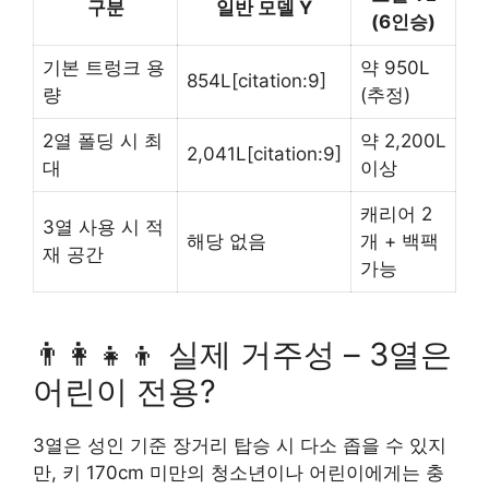
구분
일반 모델 Y
(6인승)
기본 트렁크 용
약 950L
854L[citation:9]
량
(추정)
2열 폴딩 시 최
약 2,200L
2,041L[citation:9]
대
이상
캐리어 2
3열 사용 시 적
해당 없음
개 + 백팩
재 공간
가능
👨‍👩‍👧‍👦 실제 거주성 – 3열은
어린이 전용?
3열은 성인 기준 장거리 탑승 시 다소 좁을 수 있지
만, 키 170cm 미만의 청소년이나 어린이에게는 충