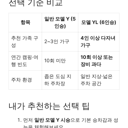
선택 기준 비교
일반 모델 Y (5
항목
모델 YL (6인승)
인승)
추천 가족 구
4인 이상 다자녀
2~3인 가구
성
가구
연간 캠핑·여
10회 이상 또는
10회 미만
행 빈도
장비 과다
좁은 도심 지
일반 지상·넓은
주차 환경
하 주차장
주차 공간
내가 추천하는 선택 팁
먼저
일반 모델 Y 시승
으로 기본 승차감과 성
능을 체험해보세요.