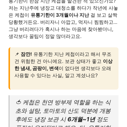
통기한이 한참 지난 케첩을 발견한 적 있으신가요?
저는 지난주에 냉장고 대청소를 하다가 작년에 사놓
은 케첩이
유통기한이 3개월이나 지난
걸 보고 살짝
당황했거든요. 버리자니 아깝고, 먹자니 찜찜하고…
그냥 버리려다가 혹시나 하는 마음에 찾아봤더니,
생각보다 꿀팁이 정말 많더라고요.
📌
잠깐!
유통기한 지난 케첩이라고 해서 무조
건 위험한 건 아니에요. 보관 상태가 좋고
이상
한 냄새, 곰팡이, 변색
이 없다면 생각보다 오래
사용할 수 있다는 사실, 알고 계셨나요?
🍅 케첩은 천연 방부제 역할을 하는 식
초와 설탕, 토마토의 산도 덕분에 개봉
후에도 냉장 보관 시
6개월~1년
정도