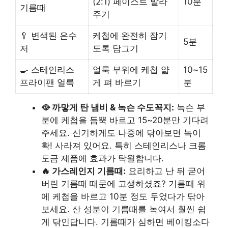
(2:1) 페이스트 발라
10분
기름때
주기
🥄 변색된 은수
케첩에 완전히 잠기
5분
저
도록 담그기
🍳 스테인리스
얼룩 부위에 케첩 얇
10~15
프라이팬 얼룩
게 펴 바르기
분
🥘 까맣게 탄 냄비 & 녹슨 수도꼭지:
녹슨 부
분에 케첩을 듬뿍 바르고 15~20분만 기다려
주세요. 신기하게도 나중에 닦아보면 녹이
확! 사라져 있어요. 특히 스테인리스나 크롬
도금 제품에 효과가 탁월합니다.
🔥 가스레인지 기름때:
요리하고 난 뒤 굳어
버린 기름때 때문에 고생하셨죠? 기름때 위
에 케첩을 바르고 10분 정도 두었다가 닦아
보세요. 산 성분이 기름때를 녹여서 훨씬 쉽
게 닦인답니다. 기름때가 심하면 베이킹소다