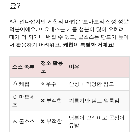
요?
A3. 안타깝지만 케첩의 마법은 ‘토마토의 산성 성분’
덕분이에요. 마요네즈는 기름 성분이 많아 오히려
때가 더 끼거나 번질 수 있고, 굴소스는 당도가 높아
서 활용하기 어려워요.
케첩이 특별한 거예요!
청소 활용
소스 종류
이유
도
🍅 케첩
⭐ 우수
산성 + 적당한 점도
🥚 마요네
❌ 부적합
기름기만 남고 얼룩짐
즈
당분이 끈적이고 곰팡이
🦪 굴소스
❌ 부적합
유발