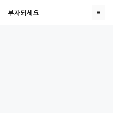
컨
텐
부자되세요
메
츠
로
뉴
건
너
뛰
기