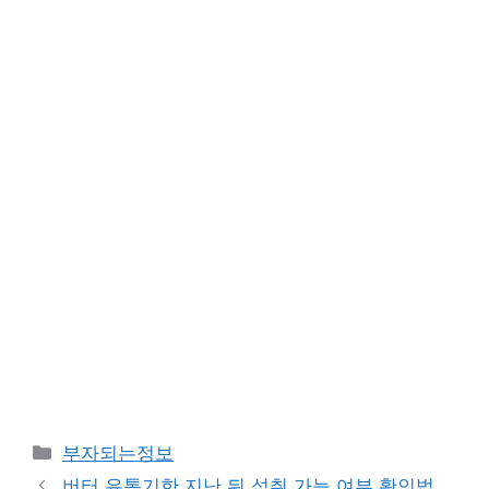
카
부자되는정보
테
버터 유통기한 지난 뒤 섭취 가능 여부 확인법