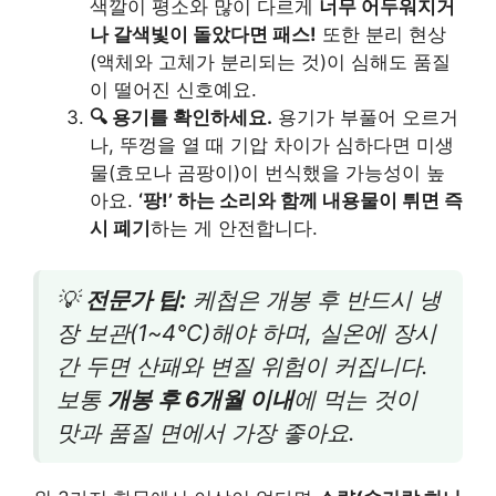
색깔이 평소와 많이 다르게
너무 어두워지거
나 갈색빛이 돌았다면 패스!
또한 분리 현상
(액체와 고체가 분리되는 것)이 심해도 품질
이 떨어진 신호예요.
🔍 용기를 확인하세요.
용기가 부풀어 오르거
나, 뚜껑을 열 때 기압 차이가 심하다면 미생
물(효모나 곰팡이)이 번식했을 가능성이 높
아요.
‘팡!’ 하는 소리와 함께 내용물이 튀면 즉
시 폐기
하는 게 안전합니다.
💡
전문가 팁:
케첩은 개봉 후 반드시 냉
장 보관(1~4℃)해야 하며, 실온에 장시
간 두면 산패와 변질 위험이 커집니다.
보통
개봉 후 6개월 이내
에 먹는 것이
맛과 품질 면에서 가장 좋아요.