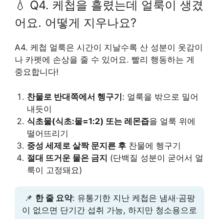
💧 Q4. 케첩을 흘렸는데 얼룩이 생겼
어요. 어떻게 지우나요?
A4. 케첩 얼룩은 시간이 지날수록 산 성분이 옷감이
나 카펫에 손상을 줄 수 있어요. 빨리 행동하는 게
중요합니다!
찬물로 반대쪽에서 헹구기
: 얼룩을 밖으로 밀어
내듯이
식초물(식초:물=1:2) 또는 레몬즙
을 얼룩 위에
떨어뜨리기
중성 세제로 살짝 문지른 후
찬물에 헹구기
절대 뜨거운 물은 금지
(단백질 성분이 굳어서 얼
룩이 고정돼요)
📌
한 줄 요약
: 유통기한 지난 케첩은 냄새·곰팡
이 없으면 단기간 섭취 가능, 하지만 청소용으로