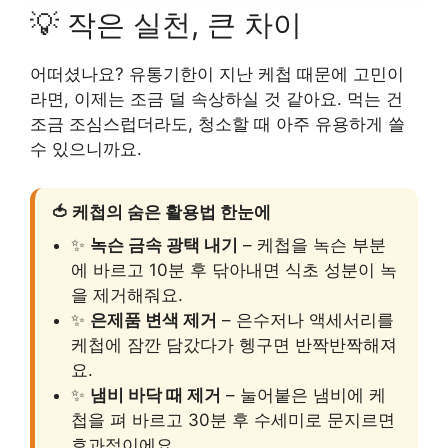
💡 작은 실천, 큰 차이
어떠셨나요? 유통기한이 지난 케첩 때문에 고민이
라면, 이제는 조금 덜 속상하실 것 같아요. 먹는 건
조금 조심스럽더라도, 청소할 때 아주 유용하게 쓸
수 있으니까요.
🍅 케첩의 숨은 활용법 한눈에
✨
녹슨 금속 광택 내기
– 케첩을 녹슨 부분
에 바르고 10분 후 닦아내면 식초 성분이 녹
을 제거해줘요.
✨
은제품 변색 제거
– 은수저나 액세서리를
케첩에 잠깐 담갔다가 헹구면 반짝반짝해져
요.
✨
냄비 바닥 때 제거
– 눌어붙은 냄비에 케
첩을 펴 바르고 30분 후 수세미로 문지르면
효과적이에요.