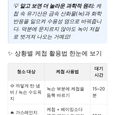
💡
알고 보면 더 놀라운 과학적 원리:
케
첩 속 유기산은 금속 산화물(녹)과 화학
반응을 일으켜 수용성 염으로 바꿔줍니
다. 덕분에 문지르지 않아도 녹이 저절
로 벗겨져 나오는 거예요!
✨ 상황별 케첩 활용법 한눈에 보기
대기
청소 대상
케첩 사용법
시간
🥘 까맣게 탄 냄
녹슨 부분에 케첩을
15~20
비 / 녹슨 수도꼭
듬뿍 바르기
분
지
케첩 + 베이킹소다
🔥 가스레인지