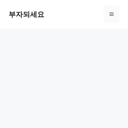
컨
텐
부자되세요
메
츠
로
뉴
건
너
뛰
기