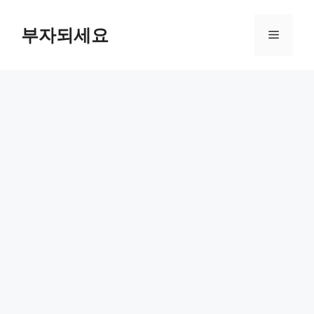
컨
텐
부자되세요
메
츠
로
뉴
건
너
뛰
기