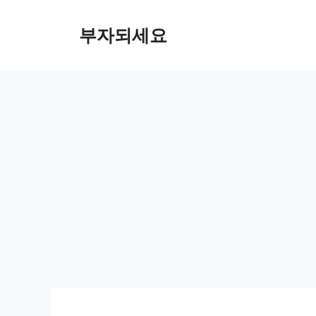
컨
텐
부자되세요
츠
로
건
너
뛰
기