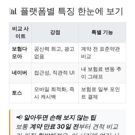
📊 플랫폼별 특징 한눈에 보기
비교 사
강점
특별 기능
이트
보험다
공신력 최고, 광고
계약 전 표준약관
모아
없음
비교
내 보험료 변동 추
네이버
접근성, 직관적 UI
이 그래프
모바일 최적화, 즉
보험료 일부 포인
토스
시 캐시백
트 결제
📢
알아두면 손해 보지 않는 팁
보통
계약 만료 30일 전
부터 견적 비교