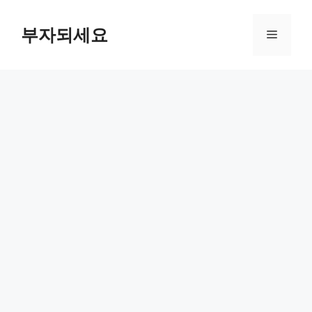
컨
텐
부자되세요
메
츠
로
뉴
건
너
뛰
기