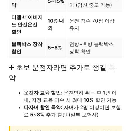
5~15%
약
아 (임신 중도 가능)
티맵·네이버지
10% 내
운전 점수 70점 이상
도 안전운전
외
유지
할인
블랙박스 장착
전방+후방 블랙박스
5~8%
할인
장착 확인
➕ 초보 운전자라면 추가로 챙길 특
약
운전자 교육 할인:
운전면허 취득 후 1년 이
내, 지정 교육 이수 시 최대
10%
할인 가능
다자녀 할인 특약:
자녀가 2명 이상이면 보험
료
5~8%
추가 할인 (일부 보험사)