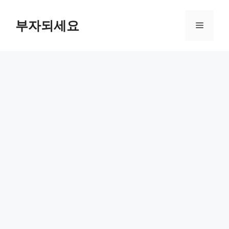
컨
텐
부자되세요
메
츠
로
뉴
건
너
뛰
기