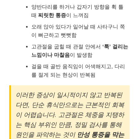
양반다리를 하거나 갑자기 방향을 휙 틀
때
찌릿한 통증
이 느껴짐
오래 앉아 있다가 일어날 때 사타구니 쪽
이 뻐근하고 뻣뻣함
고관절을 굽힐 때 관절 안에서
‘툭’ 걸리는
느낌이나 마찰음
이 발생함
걸을 때 골반 움직임이 어색해지고, 다리
를 절게 되는 현상이 반복됨
이러한 증상이 일시적이지 않고 반복된
다면, 단순 휴식만으로는 근본적인 회복
이 어렵습니다. 고관절은 체중을 지탱하
는 핵심 부위인 만큼, 정밀 검사를 통해
원인을 파악하는 것이
만성 통증을 막는