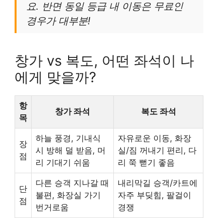
요. 반면 동일 등급 내 이동은 무료인
경우가 대부분!
창가 vs 복도, 어떤 좌석이 나
에게 맞을까?
항
창가 좌석
복도 좌석
목
하늘 풍경, 기내식
자유로운 이동, 화장
장
시 방해 덜 받음, 머
실/짐 꺼내기 편리, 다
점
리 기대기 쉬움
리 쭉 뻗기 좋음
다른 승객 지나갈 때
내리막길 승객/카트에
단
불편, 화장실 가기
자주 부딪힘, 팔걸이
점
번거로움
경쟁