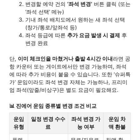
변경할 예약 건의
‘좌석 변경’
버튼 클릭 (또는
‘좌석 선택’ 메뉴)
기내 좌석 배치도에서 원하는 새 좌석 선택
(창가/통로/앞좌석 등)
좌석 등급에 따른
추가 요금 발생 시 결제
후
변경 완료
단,
이미 체크인을 마쳤거나 출발 4시간 이내
라면 공
항 카운터 또는 게이트에서만 변경 가능하며, 좌석
에 따라 추가 비용이 붙을 수 있습니다. 또한 ‘슈퍼특
가’ 운임이라도 좌석 변경 자체는 가능하나, 프리미
엄 좌석(앞줄/비상구)은 별도 요금이 필요해요.
📊 진에어 운임 종류별 변경 조건 비교
운임
일정 변경 수수
좌석 변경 가
운임 차
유형
료
능 여부
액 환불
플렉
무료/자유로
차액 환