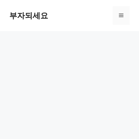
컨
텐
부자되세요
메
츠
로
뉴
건
너
뛰
기