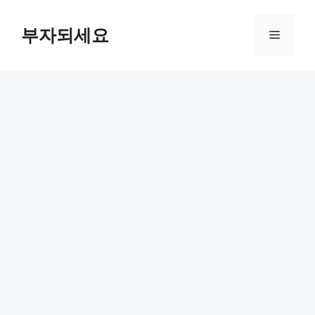
컨
텐
부자되세요
메
츠
로
뉴
건
너
뛰
기