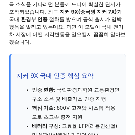
륙 소식을 기다리던 분들께 드디어 확실한 단서가
포착되었습니다. 최근
지커 9X(중국명 지커 7X)
가
국내
환경부 인증
절차를 밟으며 공식 출시가 임박
했음을 알리고 있는데요. 과연 이 모델이 국내 전기
차 시장에 어떤 지각변동을 일으킬지 꼼꼼히 알아보
겠습니다.
지커 9X 국내 인증 핵심 요약
인증 현황:
국립환경과학원 교통환경연
구소 소음 및 배출가스 인증 진행
핵심 기술:
800V 고전압 시스템 적용
으로 초고속 충전 지원
배터리 구성:
고효율 LFP(리튬인산철)
및 NCM(삼원계) 라인업 예상