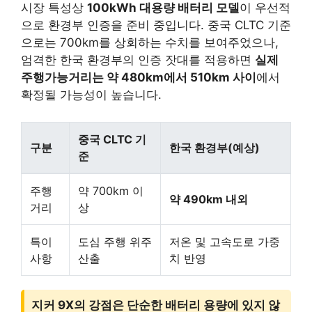
시장 특성상
100kWh 대용량 배터리 모델
이 우선적
으로 환경부 인증을 준비 중입니다. 중국 CLTC 기준
으로는 700km를 상회하는 수치를 보여주었으나,
엄격한 한국 환경부의 인증 잣대를 적용하면
실제
주행가능거리는 약 480km에서 510km 사이
에서
확정될 가능성이 높습니다.
중국 CLTC 기
구분
한국 환경부(예상)
준
주행
약 700km 이
약 490km 내외
거리
상
특이
도심 주행 위주
저온 및 고속도로 가중
사항
산출
치 반영
지커 9X의 강점은 단순한 배터리 용량에 있지 않