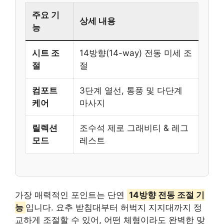
주요 기
상세 내용
능
시트 조
14방향(14-way) 전동 미세 조
절
절
컴포트
3단계 열선, 통풍 및 다단계
케어
마사지
릴렉션
조수석 제로 그래비티 & 레그
모드
레스트
가장 매력적인 포인트는 단연
14방향 전동 조절 기
능
입니다. 요추 받침대부터 허벅지 지지대까지 정
교하게 조절할 수 있어, 어떤 체형이라도 완벽한 맞