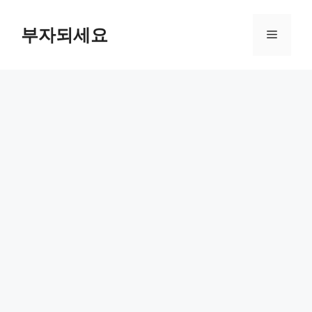
컨
텐
부자되세요
메
츠
로
뉴
건
너
뛰
기