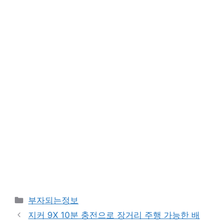
카
부자되는정보
테
지커 9X 10분 충전으로 장거리 주행 가능한 배