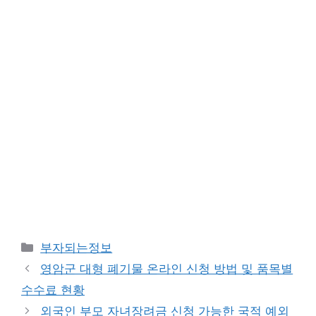
카
부자되는정보
테
영암군 대형 폐기물 온라인 신청 방법 및 품목별
고
수수료 현황
리
외국인 부모 자녀장려금 신청 가능한 국적 예외