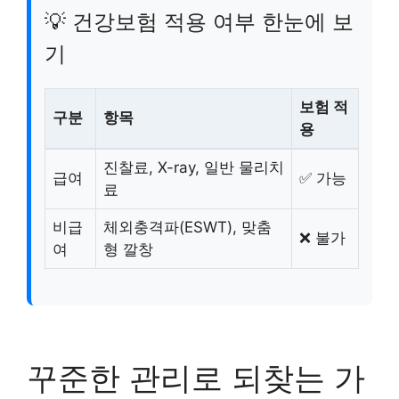
💡 건강보험 적용 여부 한눈에 보
기
보험 적
구분
항목
용
진찰료, X-ray, 일반 물리치
급여
✅ 가능
료
비급
체외충격파(ESWT), 맞춤
❌ 불가
여
형 깔창
꾸준한 관리로 되찾는 가