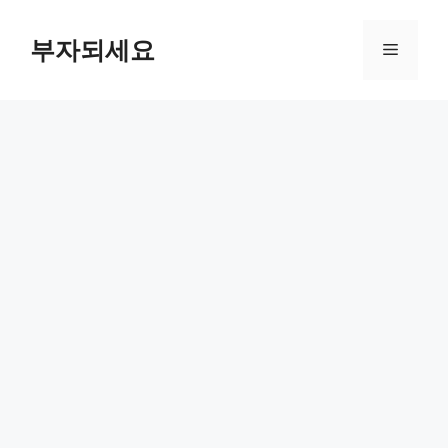
컨
텐
부자되세요
메
츠
로
뉴
건
너
뛰
기