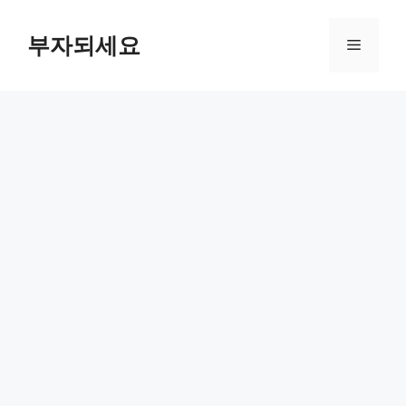
컨
텐
부자되세요
메
츠
로
뉴
건
너
뛰
기