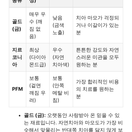
종류
성)
매우 우
낮음
치아 마모가 걱정되
골드
수 (깨
(금색
거나 이갈이가 있는
(금)
짐 없
노출)
분
음)
지르
최상
우수
튼튼한 강도와 자연
코니
(다이아
(자연
스러운 미관을 모두
아
몬드급)
치아색)
원하는 분
보통
보통
가장 합리적인 비용
(겉면
(안쪽
PFM
의 치료를 원하는
깨짐 우
메탈 비
분
려)
침)
골드 (금):
오랫동안 사랑받아 온 믿을 수 있
는 재료입니다. 자연치아와 마모도가 가장 비
슷해서 맞물리는 반대쪽 치아를 닳지 않게 보