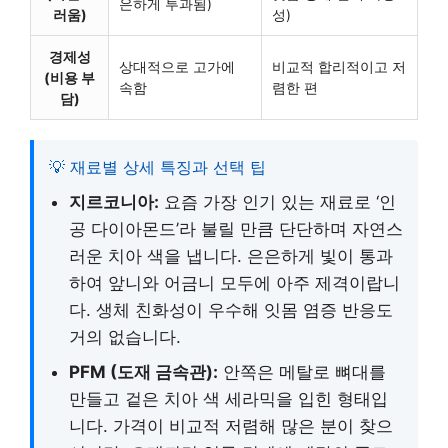
은하게 투과됨)
러움)
성)
경제성
상대적으로 고가에
비교적 합리적이고 저
(비용 부
속함
렴한 편
담)
💡 재료별 상세 특징과 선택 팁
지르코니아:
요즘 가장 인기 있는 재료로 ‘인
공 다이아몬드’라 불릴 만큼 단단하며 자연스
러운 치아 색을 냅니다. 은은하게 빛이 통과
하여 앞니와 어금니 모두에 아주 제격이랍니
다. 생체 친화성이 우수해 잇몸 염증 반응도
거의 없습니다.
PFM (도재 금속관):
안쪽은 메탈로 뼈대를
만들고 겉은 치아 색 세라믹을 입힌 형태입
니다. 가격이 비교적 저렴해 많은 분이 찾으