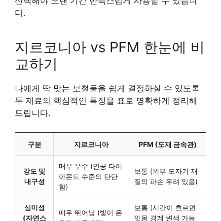
선택해야 오랜 기간 만족스럽게 사용할 수 있습니
다.
지르코니아 vs PFM 한눈에 비
교하기
나에게 딱 맞는 보철물을 쉽게 결정하실 수 있도록
두 재료의 핵심적인 특징을 표로 명확하게 정리해
드립니다.
구분
지르코니아
PFM (도재 금속관)
매우 우수 (인공 다이
강도 및
보통 (외부 도자기 재
아몬드 수준의 단단
내구성
질의 파손 우려 있음)
함)
심미성
보통 (시간이 흐르면
매우 뛰어남 (빛이 은
(자연스
잇몸 경계 변색 가능