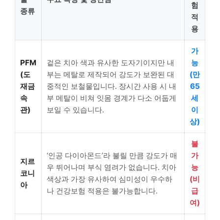
험
종류
적
용
가
PFM
겉은 치아 색과 유사한 도자기이지만 내
능
(도
부는 메탈로 제작되어 강도가 보완된 대
(만
재금
중적인 보철물입니다. 장시간 사용 시 내
65
속
부 메탈이 비쳐 잇몸 경계가 다소 어둡게
세
관)
보일 수 있습니다.
이
상)
불
‘인공 다이아몬드’라 불릴 만큼 강도가 매
가
지르
우 뛰어나며 부식 염려가 없습니다. 치아
능
코니
색상과 가장 유사하여 심미성이 우수하
(비
아
나 건강보험 적용은 불가능합니다.
급
여)