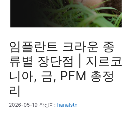
임플란트 크라운 종
류별 장단점 | 지르코
니아, 금, PFM 총정
리
2026-05-19
작성자:
hanalstn