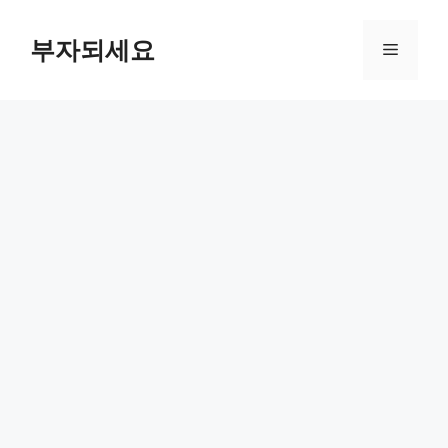
컨
텐
부자되세요
메
츠
로
뉴
건
너
뛰
기