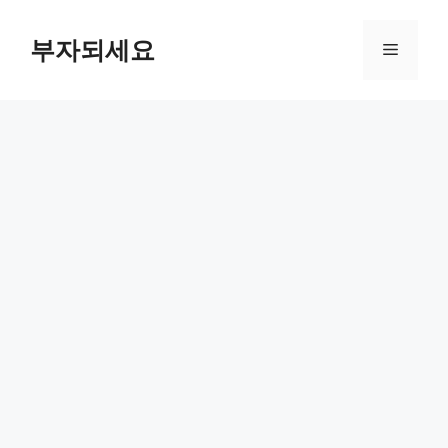
컨
텐
부자되세요
메
츠
로
뉴
건
너
뛰
기