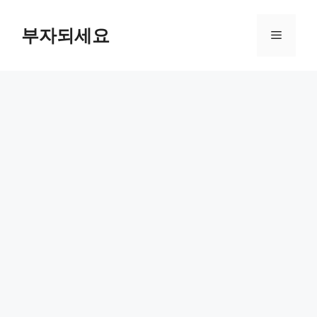
컨
텐
부자되세요
메
츠
로
뉴
건
너
뛰
기