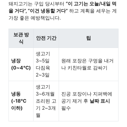
돼지고기는 구입 당시부터
“이 고기는 오늘/내일 먹
을 거다”, “이건 냉동할 거다”
하고 계획을 세우는 게
가장 좋은 예방책입니다.
보관 방
안전 기간
팁
식
생고기
냉장
3~5일
원래 포장은 구멍을 내거
(0~4℃)
다짐육
나 키친타월로 감싸기
2~3일
생고기
냉동
3~6개월
진공 포장이나 지퍼백에
(-18℃
조리된 고
공기 제거 후
날짜 표시
이하)
기 2~3개
필수
월