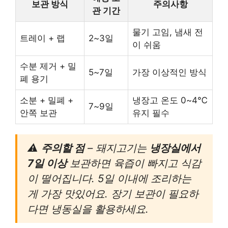
보관 방식
주의사항
관 기간
물기 고임, 냄새 전
트레이 + 랩
2~3일
이 쉬움
수분 제거 + 밀
5~7일
가장 이상적인 방식
폐 용기
소분 + 밀폐 +
냉장고 온도 0~4℃
7~9일
안쪽 보관
유지 필수
⚠️
주의할 점
– 돼지고기는
냉장실에서
7일 이상
보관하면 육즙이 빠지고 식감
이 떨어집니다. 5일 이내에 조리하는
게 가장 맛있어요. 장기 보관이 필요하
다면 냉동실을 활용하세요.