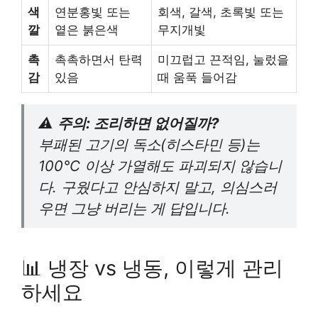
색
연분홍빛 또는
회색, 갈색, 초록빛 또는
깔
옅은 붉은색
무지개빛
촉
촉촉하면서 탄력
미끄럽고 끈적임, 눌렀을
감
있음
때 움푹 들어감
⚠️
주의: 조리하면 없어질까?
부패된 고기의 독소(히스타민 등)는
100℃ 이상 가열해도 파괴되지 않습니
다. 구웠다고 안심하지 말고, 의심스러
우면 그냥 버리는 게 답입니다.
📊 냉장 vs 냉동, 이렇게 관리
하세요