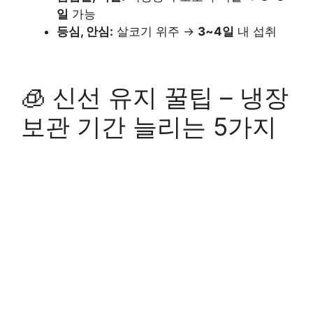
일
가능
등심, 안심:
살코기 위주 →
3~4일
내 섭취
🧊 신선 유지 꿀팁 – 냉장
보관 기간 늘리는 5가지