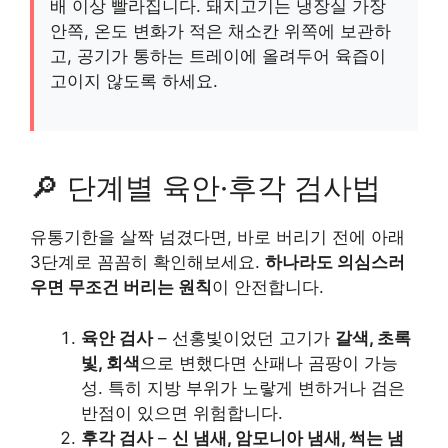
배 이상 빨라집니다. 돼지고기는 냉장실 가장
안쪽, 온도 변화가 적은 채소칸 위쪽에 보관하
고, 공기가 통하는 트레이에 올려두어 육즙이
고이지 않도록 하세요.
🔎 단계별 육안·후각 검사법
유통기한을 살짝 넘겼다면, 바로 버리기 전에 아래
3단계로 꼼꼼히 확인해보세요.
하나라도 의심스러
우면 무조건 버리는 원칙
이 안전합니다.
육안 검사
– 선홍빛이었던 고기가
갈색, 초록
빛, 회색
으로 변했다면 산패나 곰팡이 가능
성. 특히 지방 부위가 노랗게 변하거나 검은
반점이 있으면 위험합니다.
후각 검사
–
신 냄새, 암모니아 냄새, 썩는 냄