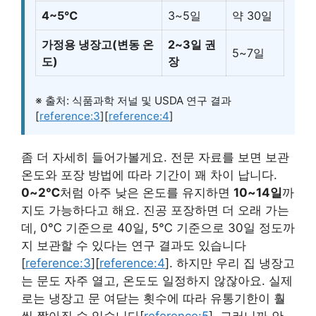
4~5℃
3~5일
약 30일
가정용 냉장고(변동 온
2~3일 권
5~7일
도)
장
※ 출처: 식품과학 저널 및 USDA 연구 결과
[
reference:3
][
reference:4
]
좀 더 자세히 들어가볼게요. 전문 자료를 보면 보관
온도와 포장 방법에 따라 기간이 꽤 차이 납니다.
0~2℃
처럼 아주 낮은 온도를 유지하면
10~14일
까
지도 가능하다고 해요. 진공 포장하면 더 오래 가는
데, 0℃ 기준으로 40일, 5℃ 기준으로 30일 정도까
지 보관할 수 있다는 연구 결과도 있습니다
[
reference:3
][
reference:4
]. 하지만 우리 집 냉장고
는 문도 자주 열고, 온도도 일정하지 않잖아요. 실제
로는 냉장고 문 여닫는 횟수에 따라 유통기한이 훨
씬 짧아질 수 있습니다[
reference:5
]. 그러니까 안