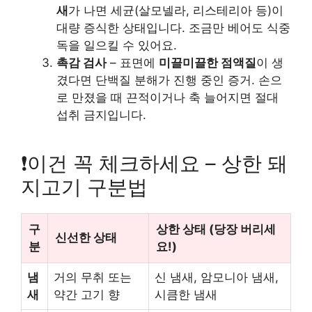
새
가 나면 세균(살모넬라, 리스테리아 등)이
대량 증식한 상태입니다. 조금만 베어도 식중
독을 일으킬 수 있어요.
촉감 검사
– 표면에
미끌미끌한 점액질
이 생
겼다면 단백질 분해가 진행 중인 증거. 손으
로 만졌을 때 끈적이거나 축 늘어지면 절대
섭취 금지입니다.
❗이건 꼭 체크하세요 – 상한 돼
지고기 구분법
구
상한 상태 (당장 버리세
신선한 상태
분
요!)
냄
거의 무취 또는
신 냄새, 암모니아 냄새,
새
약간 고기 향
시큼한 냄새