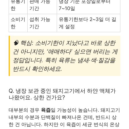
유통기
판매 가능
냉장 기준 포장일로부터
한
기간
7~10일
소비기
섭취 가능
유통기한보다 2~3일 더 길
한
기간
게 설정
🧠 핵심: 소비기한이 지났다고 바로 상한
건 아니지만, ‘애매하다’ 싶으면 버리는 게
정답입니다. 특히 육류는 냄새·색·질감을
반드시 확인하세요.
Q. 냉장 보관 중인 돼지고기에서 하얀 액체가
나왔어요. 상한 건가요?
대부분의 경우
육즙
일 가능성이 높습니다. 돼지고기
내부의 수분과 단백질이 빠져나온 건데, 반드시 상
한 건 아닙니다. 하지만 이 육즙이 세균 번식의 온상