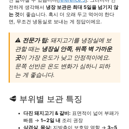
전하게 생각해서
냉장 보관은 최대 5일을 넘기지 않
는 것
이 좋습니다. 혹시 더 오래 두고 먹어야 한다
면, 무조건 냉동실로 보내는 게 정답이에요.
⚠️ 전문가 팁:
돼지고기를 냉장실에 보
관할 때는
냉장실 안쪽, 뒤쪽 벽 가까운
곳
이 가장 온도가 낮고 안정적이에요.
문쪽 선반은 온도 변화가 심하니 피하
는 게 좋습니다.
🥩 부위별 보관 특징
다진 돼지고기 & 갈비:
표면적이 넓어 부패가
빠름 →
1~2일 내
조리 권장
삼겹살, 목살:
지방층이 보호막 역할 →
3~5