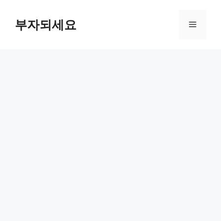
컨
텐
부자되세요
메
츠
로
뉴
건
너
뛰
기