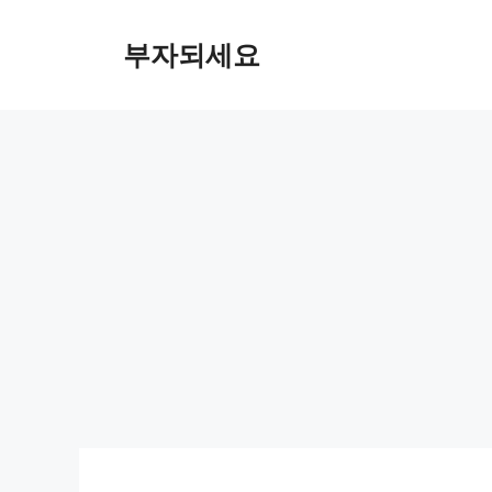
컨
텐
부자되세요
츠
로
건
너
뛰
기