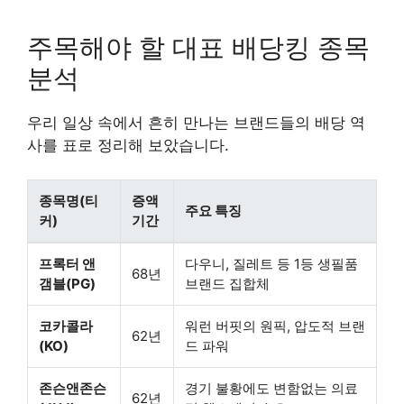
주목해야 할 대표 배당킹 종목
분석
우리 일상 속에서 흔히 만나는 브랜드들의 배당 역
사를 표로 정리해 보았습니다.
종목명(티
증액
주요 특징
커)
기간
프록터 앤
다우니, 질레트 등 1등 생필품
68년
갬블(PG)
브랜드 집합체
코카콜라
워런 버핏의 원픽, 압도적 브랜
62년
(KO)
드 파워
존슨앤존슨
경기 불황에도 변함없는 의료
62년