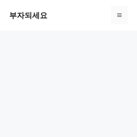
컨
텐
부자되세요
메
츠
로
뉴
건
너
뛰
기