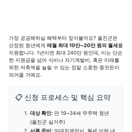
가장 궁금해하실 혜택부터 짚어볼까요? 울진군은
선정된 청년에게
매월 최대 10만~20만 원의 월세
를
지원합니다. 1년이면 최대 240만 원인데, 이는 단순
한 지원금을 넘어 식비나 자기계발비, 혹은 미래를
위한 저축액을 늘릴 수 있는 정말 소중한 종잣돈이
되어줄 거예요.
📋 신청 프로세스 및 핵심 요약
대상 확인:
만 19~34세 무주택 청년
(울진군 실거주)
서류 준비:
임대차계약서, 월세 이체 내