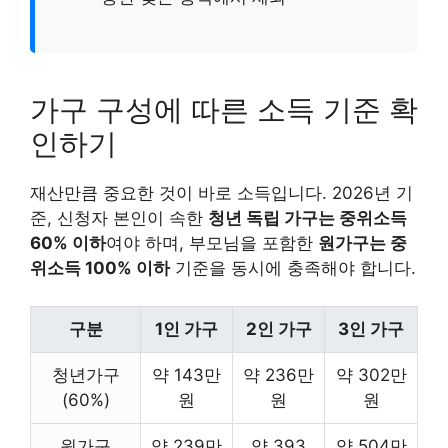
가구 구성에 따른 소득 기준 확
인하기
재산만큼 중요한 것이 바로 소득입니다. 2026년 기
준, 신청자 본인이 속한
청년 독립 가구는 중위소득
60% 이하
여야 하며, 부모님을 포함한
원가구는 중
위소득 100% 이하
기준을 동시에 충족해야 합니다.
구분
1인 가구
2인 가구
3인 가구
청년가구
약 143만
약 236만
약 302만
(60%)
원
원
원
원가구
약 239만
약 393
약 504만