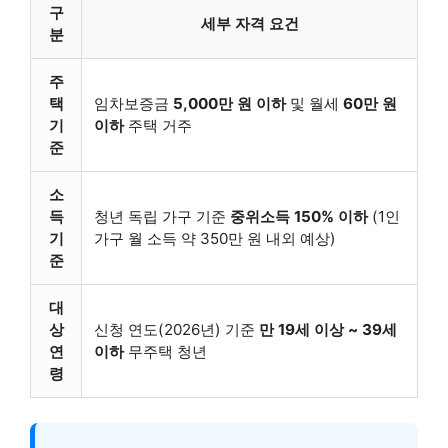
구
세부 자격 요건
분
주
택
임차보증금
5,000만 원 이하
및 월세
60만 원
기
이하
주택 거주
준
소
득
청년 독립 가구 기준
중위소득 150% 이하
(1인
기
가구 월 소득 약 350만 원 내외 예상)
준
대
상
신청 연도(2026년) 기준
만 19세 이상 ~ 39세
연
이하
무주택 청년
령