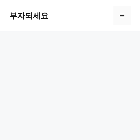
컨
텐
부자되세요
메
츠
로
뉴
건
너
뛰
기