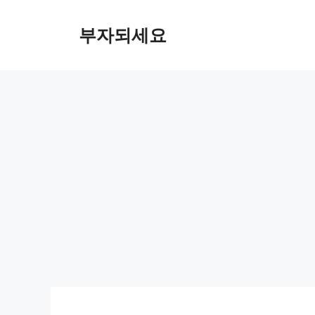
컨
텐
부자되세요
츠
로
건
너
뛰
기