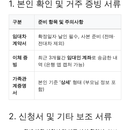
1. 본인 확인 및 거주 증빙 서류
구분
준비 항목 및 주의사항
임대차
확정일자 날인 필수, 사본 준비 (전매·
계약서
전대차 제외)
이체 증
최근 3개월간
임대인 계좌
로 송금한 내
빙
역 (은행 앱 캡처 가능)
가족관
본인 기준
‘상세’
형태 (부모님 정보 포
계증명
함)
서
2. 신청서 및 기타 보조 서류