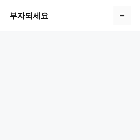
컨
텐
부자되세요
메
츠
로
뉴
건
너
뛰
기