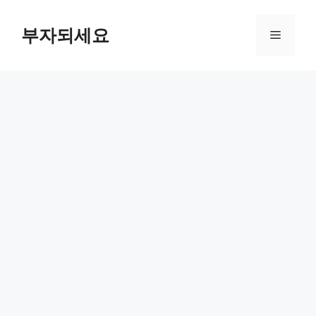
컨
텐
부자되세요
메
츠
로
뉴
건
너
뛰
기