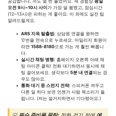
공감합니다. 저도 몇 번 울었어요. 제 경험상
평일
오전 9시~10시 사이
가 가장 덜 붐볐고, 점심시간
(12~13시)은 피하는 게 좋아요. 이 외에도 실전 팁
알려드릴게요.
ARS 지옥 탈출법:
상담원 연결을 원하면
‘0’번을 연속으로 누르세요. 마일리지 회원이
라면
1588-8180
으로 거는 게 훨씬 빠릅니
다.
실시간 채팅 병행:
홈페이지 오른쪽 아래 채
팅 아이콘 클릭! 전화 대기하면서 동시에 채
팅 걸어보세요. 생각보다
5분 내 연결
되는 경
우도 많아요.
통화 대기 중 스펀지 전략:
스피커폰 켜두고
다른 일 하다 보면 언젠가 사람 목소리가 들
립니다. (저는 설거지하면서 기다렸어요.)
💡
필수 준비물 꿀팁:
전화 걸기 전에
예