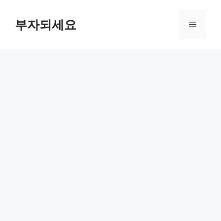
컨
텐
부자되세요
메
츠
로
뉴
건
너
뛰
기