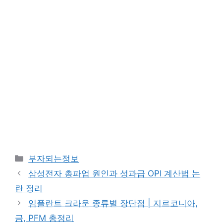
카
부자되는정보
테
삼성전자 총파업 원인과 성과급 OPI 계산법 논
고
란 정리
리
임플란트 크라운 종류별 장단점 | 지르코니아,
금, PFM 총정리