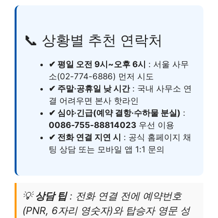
📞 상황별 추천 연락처
✔ 평일 오전 9시~오후 6시
: 서울 사무
소(02-774-6886) 먼저 시도
✔ 주말·공휴일 낮 시간
: 국내 사무소 연
결 어려우면 본사 핫라인
✔ 심야·긴급(예약 결항·수하물 분실)
:
0086-755-88814023
우선 이용
✔ 전화 연결 지연 시
: 공식 홈페이지 채
팅 상담 또는 모바일 앱 1:1 문의
💡
상담 팁
: 전화 연결 전에 예약번호
(PNR, 6자리 영숫자)와 탑승자 영문 성