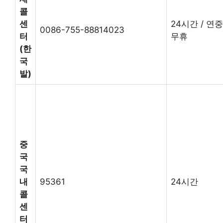
콜
센
24시간 / 연중
0086-755-88814023
터
무휴
(한
국
발)
중
국
국
내
95361
24시간
콜
센
터