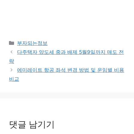
카
부자되는정보
테
다주택자 양도세 중과 배제 5월9일까지 매도 전
고
략
리
에미레이트 항공 좌석 변경 방법 및 운임별 비용
비교
댓글 남기기