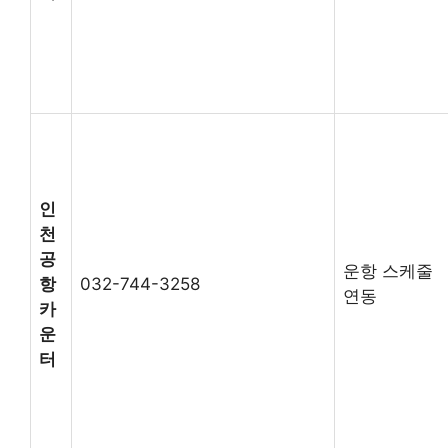
인
천
공
운항 스케줄
항
032-744-3258
연동
카
운
터