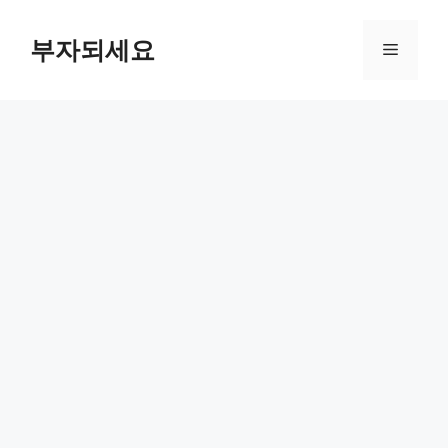
컨
텐
부자되세요
메
츠
로
뉴
건
너
뛰
기