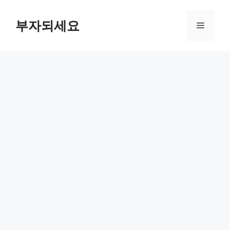
컨
텐
부자되세요
메
츠
로
뉴
건
너
뛰
기