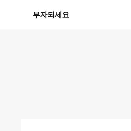
컨
텐
부자되세요
츠
로
건
너
뛰
기