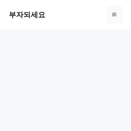
컨
텐
부자되세요
메
츠
로
뉴
건
너
뛰
기