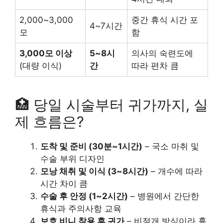
2,000~3,000
중간 휴식 시간 포
4~7시간
모
함
3,000모 이상
5~8시
의사의 숙련도에
(대량 이식)
간
따라 편차 큼
🏥 당일 시술부터 귀가까지, 실
제 흐름은?
도착 및 준비 (30분~1시간)
– 국소 마취 및
수술 부위 디자인
모낭 채취 및 이식 (3~8시간)
– 개수에 따라
시간 차이 큼
수술 후 안정 (1~2시간)
– 병원에서 간단한
휴식과 주의사항 교육
보호 비니 착용 후 귀가
– 비절개 방식이라 흉