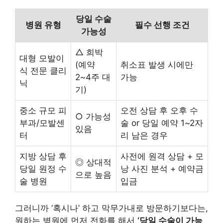
당일 수술
병원 유형
필수 선행 조건
가능성
△ 희박
대형 모발이
(예약
취소표 발생 시에만
식 전문 클리
2~4주 대
가능
닉
기)
중소 규모 피
오전 상담 후 오후 수
○ 가능성
부과/모발센
술 or 당일 예약 1~2자
있음
터
리 남은 경우
지방 상담 후
사전에 원격 상담 + 모
◎ 상대적
당일 원정 수
낭 사진 분석 + 예약금
으로 높음
술 병원
입금
그러니까 ‘혹시나’ 하고 막무가내로 방문하기보다는,
원하는 병원에 먼저 전화를 해서
‘당일 수술이 가능