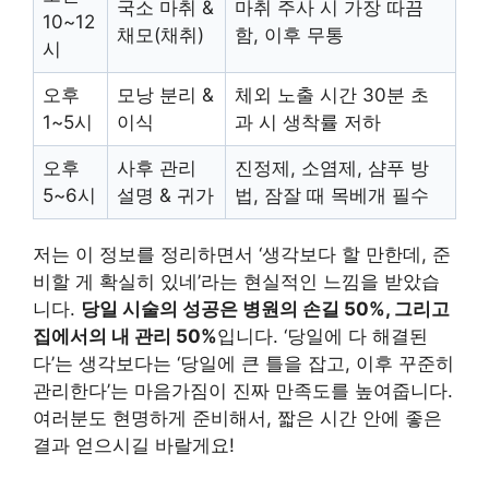
국소 마취 &
마취 주사 시 가장 따끔
10~12
채모(채취)
함, 이후 무통
시
오후
모낭 분리 &
체외 노출 시간 30분 초
1~5시
이식
과 시 생착률 저하
오후
사후 관리
진정제, 소염제, 샴푸 방
5~6시
설명 & 귀가
법, 잠잘 때 목베개 필수
저는 이 정보를 정리하면서 ‘생각보다 할 만한데, 준
비할 게 확실히 있네’라는 현실적인 느낌을 받았습
니다.
당일 시술의 성공은 병원의 손길 50%, 그리고
집에서의 내 관리 50%
입니다. ‘당일에 다 해결된
다’는 생각보다는 ‘당일에 큰 틀을 잡고, 이후 꾸준히
관리한다’는 마음가짐이 진짜 만족도를 높여줍니다.
여러분도 현명하게 준비해서, 짧은 시간 안에 좋은
결과 얻으시길 바랄게요!