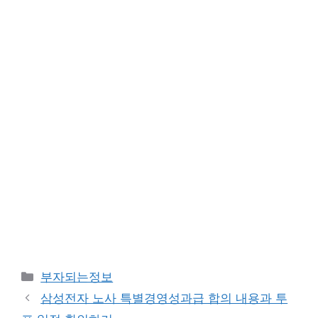
카
부자되는정보
테
삼성전자 노사 특별경영성과급 합의 내용과 투
고