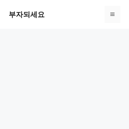
컨
텐
부자되세요
메
츠
로
뉴
건
너
뛰
기