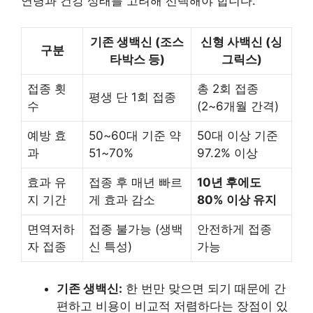
연령과 건강 상태를 고려해 선택해야 합니다.
기존 생백신 (조스
신형 사백신 (싱
구분
타박스 등)
그릭스)
접종 횟
총 2회 접종
평생 단 1회 접종
수
(2~6개월 간격)
예방 효
50~60대 기준 약
50대 이상 기준
과
51~70%
97.2% 이상
효과 유
접종 후 매년 빠르
10년 후에도
지 기간
게 효과 감소
80% 이상 유지
면역저하
접종 불가능 (생백
안전하게 접종
자 접종
신 특성)
가능
기존 생백신:
한 번만 맞으면 되기 때문에 간
편하고 비용이 비교적 저렴하다는 장점이 있