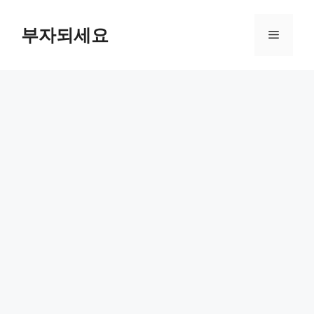
컨
텐
부자되세요
메
츠
로
뉴
건
너
뛰
기