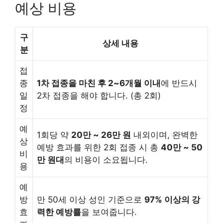
예상 비용
구
상세 내용
분
접
종
1차 접종을 마친 후 2~6개월 이내
에 반드시
일
2차 접종을 해야 합니다. (총 2회)
정
예
1회당 약
20만 ~ 26만 원
내외이며, 완벽한
상
예방 효과를 위한 2회 접종 시 총
40만 ~ 50
비
만 원대
의 비용이 소요됩니다.
용
예
방
만 50세 이상 성인 기준으로
97% 이상의 강
효
력한 예방률
을 보여줍니다.