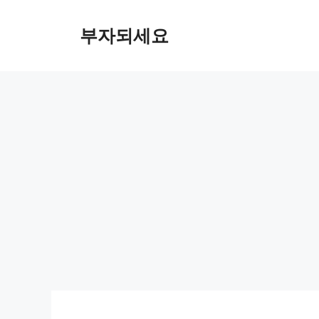
컨
텐
부자되세요
츠
로
건
너
뛰
기