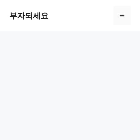
컨
텐
부자되세요
메
츠
로
뉴
건
너
뛰
기