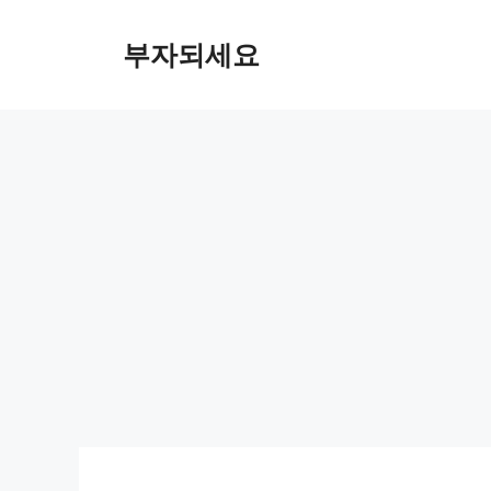
컨
텐
부자되세요
츠
로
건
너
뛰
기