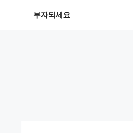
컨
텐
부자되세요
츠
로
건
너
뛰
기