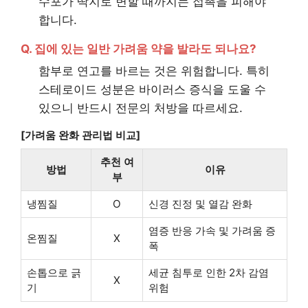
수포가 딱지로 변할 때까지는 접촉을 피해야
합니다.
Q. 집에 있는 일반 가려움 약을 발라도 되나요?
함부로 연고를 바르는 것은 위험합니다. 특히
스테로이드 성분은 바이러스 증식을 도울 수
있으니 반드시 전문의 처방을 따르세요.
[가려움 완화 관리법 비교]
추천 여
방법
이유
부
냉찜질
O
신경 진정 및 열감 완화
염증 반응 가속 및 가려움 증
온찜질
X
폭
손톱으로 긁
세균 침투로 인한 2차 감염
X
기
위험