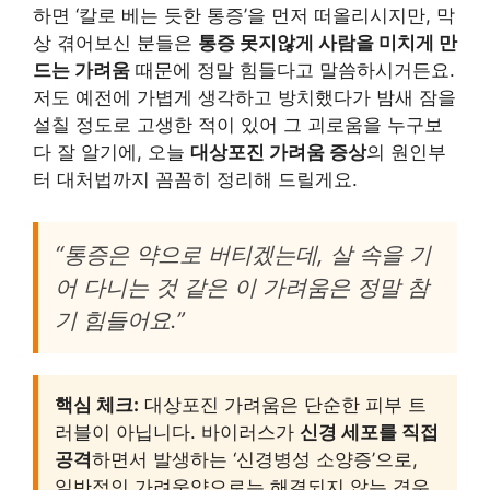
하면 ‘칼로 베는 듯한 통증’을 먼저 떠올리시지만, 막
상 겪어보신 분들은
통증 못지않게 사람을 미치게 만
드는 가려움
때문에 정말 힘들다고 말씀하시거든요.
저도 예전에 가볍게 생각하고 방치했다가 밤새 잠을
설칠 정도로 고생한 적이 있어 그 괴로움을 누구보
다 잘 알기에, 오늘
대상포진 가려움 증상
의 원인부
터 대처법까지 꼼꼼히 정리해 드릴게요.
“통증은 약으로 버티겠는데, 살 속을 기
어 다니는 것 같은 이 가려움은 정말 참
기 힘들어요.”
핵심 체크:
대상포진 가려움은 단순한 피부 트
러블이 아닙니다. 바이러스가
신경 세포를 직접
공격
하면서 발생하는 ‘신경병성 소양증’으로,
일반적인 가려움약으로는 해결되지 않는 경우