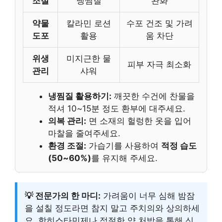
조절
냉찜질
완화
약물
칼라민 로션
수포 건조 및 가려
도포
활용
움 차단
위생
미지근한 물
피부 자극 최소화
관리
샤워
냉찜질 활용하기:
깨끗한 수건에 찬물을
적셔 10~15분 정도 환부에 대주세요.
의복 관리:
면 소재의 헐렁한 옷을 입어
마찰을 줄여주세요.
환경 조절:
가습기를 사용하여
적정 습도
(50~60%)
를 유지해 주세요.
💡 전문가의 한 마디:
가려움이 너무 심해 밤잠
을 설칠 정도라면 참지 말고 주치의와 상의하세
요. 항히스타민제나 적절한 약 처방을 통해 신