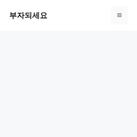
컨
텐
부자되세요
메
츠
로
뉴
건
너
뛰
기