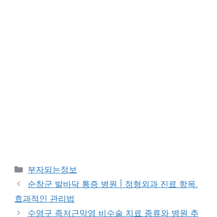
카
부자되는정보
테
순창군 발바닥 통증 병원 | 정형외과 진료 항목,
고
효과적인 관리법
리
수영구 족저근막염 비수술 치료 종류와 병원 추