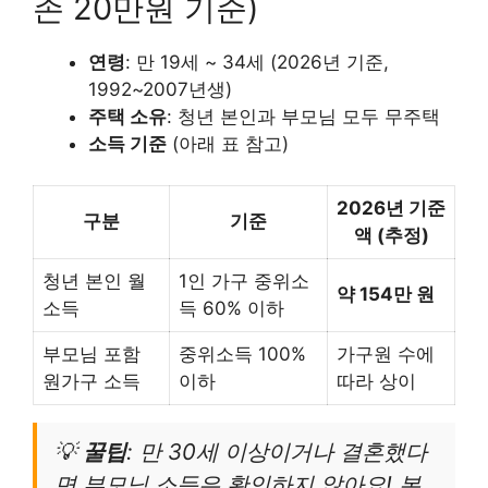
존 20만원 기준)
연령
: 만 19세 ~ 34세 (2026년 기준,
1992~2007년생)
주택 소유
: 청년 본인과 부모님 모두 무주택
소득 기준
(아래 표 참고)
2026년 기준
구분
기준
액 (추정)
청년 본인 월
1인 가구 중위소
약 154만 원
소득
득 60% 이하
부모님 포함
중위소득 100%
가구원 수에
원가구 소득
이하
따라 상이
💡
꿀팁
: 만 30세 이상이거나 결혼했다
면 부모님 소득은 확인하지 않아요! 본