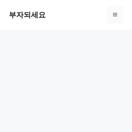
컨
텐
부자되세요
메
츠
로
뉴
건
너
뛰
기