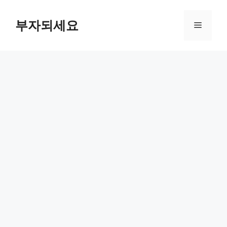
컨
텐
부자되세요
메
츠
로
뉴
건
너
뛰
기