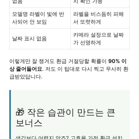
없음
치 확인 가능
모델명 라벨이 빛에 반
라벨을 비스듬히 피해
사되어 안 보임
서 또렷하게
카메라 설정으로 날짜
날짜 표시 없음
가 선명하게
이렇게만 잘 챙겨도 환급 거절당할 확률이
90% 이
상 줄어들어요
. 저도 이 팁대로 다시 찍고 무사히 환
급받았답니다.
🎁 작은 습관이 만드는 큰
보너스
생각보다 어렵지 않죠? 고효율 가전 환급 설치