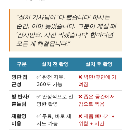
“설치 기사님이 ‘다 됐습니다’ 하시는
순간, 이미 늦었습니다. 그분이 계실 때
‘잠시만요, 사진 찍겠습니다’ 한마디면
모든 게 해결됩니다.”
구분
설치 전 촬영
설치 후 촬영
명판 접
✅ 완전 자유,
❌ 벽면/옆면에 가
근성
360도 가능
려짐
빛 반사/
✅ 안정적으로 선
❌ 좁은 공간에서
흔들림
명한 촬영
감으로 찍음
재촬영
✅ 무료, 바로 재
❌ 제품 빼내기 +
비용
시도 가능
위험 + 시간