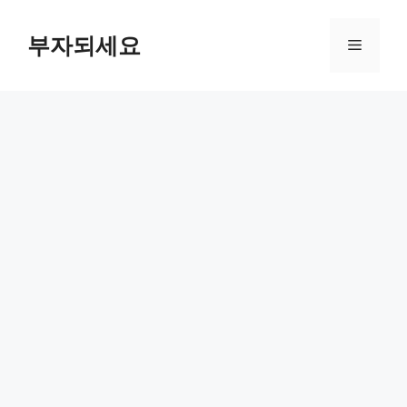
컨
텐
부자되세요
메
츠
로
뉴
건
너
뛰
기