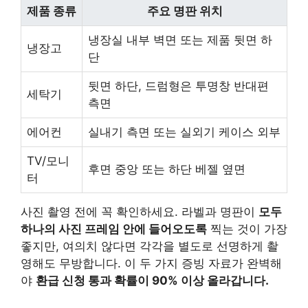
제품 종류
주요 명판 위치
냉장실 내부 벽면 또는 제품 뒷면 하
냉장고
단
뒷면 하단, 드럼형은 투명창 반대편
세탁기
측면
에어컨
실내기 측면 또는 실외기 케이스 외부
TV/모니
후면 중앙 또는 하단 베젤 옆면
터
사진 촬영 전에 꼭 확인하세요. 라벨과 명판이
모두
하나의 사진 프레임 안에 들어오도록
찍는 것이 가장
좋지만, 여의치 않다면 각각을 별도로 선명하게 촬
영해도 무방합니다. 이 두 가지 증빙 자료가 완벽해
야
환급 신청 통과 확률이 90% 이상 올라갑니다.