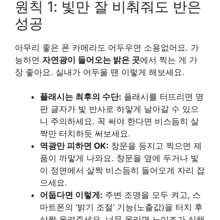
원칙 1: 빛만 잘 비춰줘도 반은
성공
아무리 좋은 폰 카메라도 어두우면 소용없어요. 가
능하면
자연광이 들어오는 밝은 곳
에서 찍는 게 가
장 좋아요. 실내가 어두울 땐 이렇게 해보세요.
플래시는 최후의 수단:
플래시를 터뜨리면 명
판 글자가 빛 반사로 하얗게 날아갈 수 있으
니 주의하세요. 꼭 써야 한다면 비스듬히 살
짝만 터치하듯 써보세요.
역광만 피하면 OK:
창문을 등지고 찍으면 제
품이 까맣게 나와요. 창문을 옆에 두거나 빛
이 정면에서 살짝 비스듬히 들어오게 자리 잡
으세요.
어둡다면 이렇게:
주변 조명을 모두 켜고, 스
마트폰의 ‘밝기 조절’ 기능(노출값)을 터치 후
살짝 올려주세요. 너무 올리면 노이즈가 심해