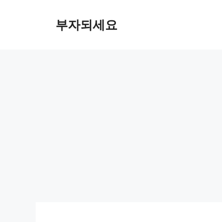
컨
텐
부자되세요
츠
로
건
너
뛰
기