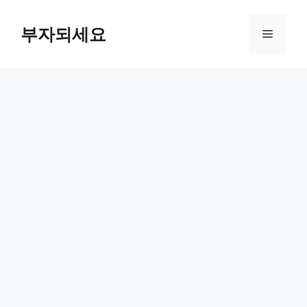
컨
텐
부자되세요
메
츠
로
뉴
건
너
뛰
기