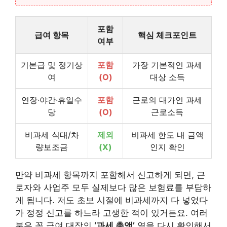
포함
급여 항목
핵심 체크포인트
여부
기본급 및 정기상
포함
가장 기본적인 과세
여
(O)
대상 소득
연장·야간·휴일수
포함
근로의 대가인 과세
당
(O)
근로소득
비과세 식대/차
제외
비과세 한도 내 금액
량보조금
(X)
인지 확인
만약 비과세 항목까지 포함해서 신고하게 되면, 근
로자와 사업주 모두 실제보다 많은 보험료를 부담하
게 됩니다. 저도 초보 시절에 비과세까지 다 넣었다
가 정정 신고를 하느라 고생한 적이 있거든요. 여러
분은 꼭 급여 대장의
‘과세 총액’
열을 다시 확인해서