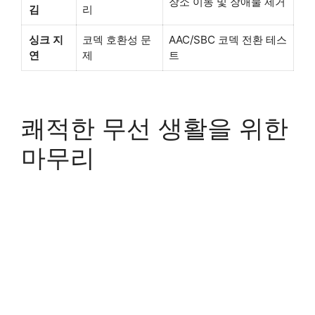
장소 이동 및 장애물 제거
김
리
싱크 지
코덱 호환성 문
AAC/SBC 코덱 전환 테스
연
제
트
쾌적한 무선 생활을 위한
마무리