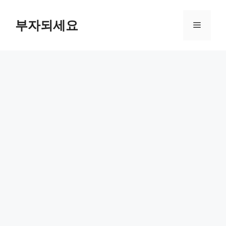
컨
텐
부자되세요
메
츠
로
뉴
건
너
뛰
기